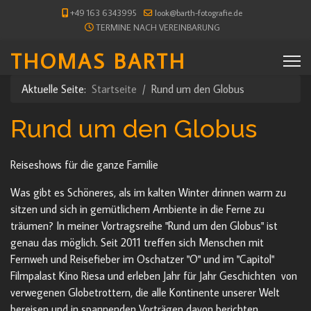
+49 163 6343995
look@barth-fotografie.de
TERMINE NACH VEREINBARUNG
THOMAS BARTH
Aktuelle Seite:
Startseite
Rund um den Globus
Rund um den Globus
Reiseshows für die ganze Familie
Was gibt es Schöneres, als im kalten Winter drinnen warm zu
sitzen und sich in gemütlichem Ambiente in die Ferne zu
träumen? In meiner Vortragsreihe "Rund um den Globus" ist
genau das möglich. Seit 2011 treffen sich Menschen mit
Fernweh und Reisefieber im Oschatzer "O" und im "Capitol"
Filmpalast Kino Riesa und erleben Jahr für Jahr Geschichten von
verwegenen Globetrottern, die alle Kontinente unserer Welt
bereisen und in spannenden Vorträgen davon berichten.