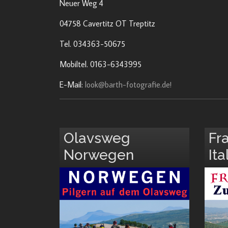
Neuer Weg 4
04758 Cavertitz OT Treptitz
Tel. 034363-50675
Mobiltel. 0163-6343995
E-Mail:
look@barth-fotografie.de!
Olavsweg
Fr
Norwegen
Ita