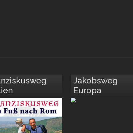
anziskusweg
Jakobsweg
lien
Europa