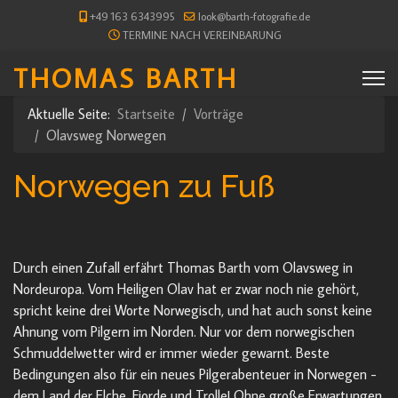
+49 163 6343995
look@barth-fotografie.de
TERMINE NACH VEREINBARUNG
THOMAS BARTH
Aktuelle Seite:
Startseite
Vorträge
Olavsweg Norwegen
Norwegen zu Fuß
Durch einen Zufall erfährt Thomas Barth vom Olavsweg in
Nordeuropa. Vom Heiligen Olav hat er zwar noch nie gehört,
spricht keine drei Worte Norwegisch, und hat auch sonst keine
Ahnung vom Pilgern im Norden. Nur vor dem norwegischen
Schmuddelwetter wird er immer wieder gewarnt. Beste
Bedingungen also für ein neues Pilgerabenteuer in Norwegen -
dem Land der Elche, Fjorde und Trolle! Ohne große Erwartungen